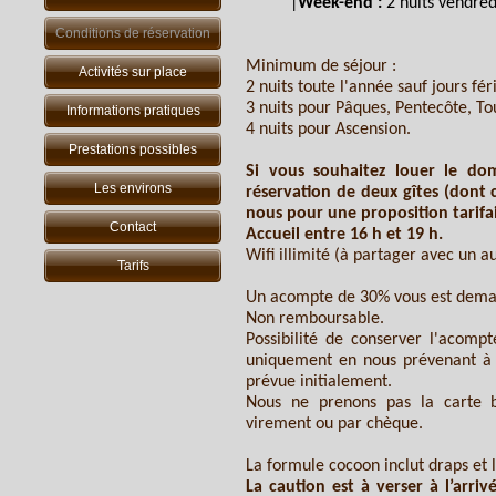
|
Week-end :
2 nuits vendred
Conditions de réservation
Minimum de séjour :
Activités sur place
2 nuits toute l'année sauf jours féri
3 nuits pour Pâques, Pentecôte, To
Informations pratiques
4 nuits pour Ascension.
Prestations possibles
Si vous souhaitez louer le do
Les environs
réservation de deux gîtes (dont c
nous pour une proposition tarifai
Contact
Accueil entre 16 h et 19 h.
Wifi illimité (à partager avec un au
Tarifs
Un acompte de 30% vous est deman
Non remboursable.
Possibilité de conserver l'acompt
uniquement en nous prévenant à p
prévue initialement.
Nous ne prenons pas la carte b
virement ou par chèque.
La formule cocoon inclut draps et li
La caution est à verser à l’arr